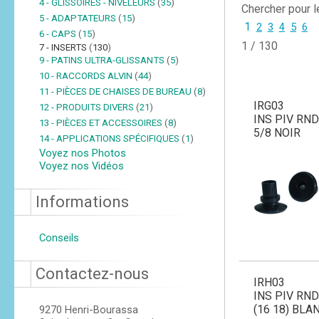
4 - GLISSOIRES - NIVELEURS
(
35
)
Chercher pour 
5 - ADAPTATEURS
(
15
)
1
2
3
4
5
6
6 - CAPS
(
15
)
1 / 130
7 - INSERTS
(
130
)
9 - PATINS ULTRA-GLISSANTS
(
5
)
10 - RACCORDS ALVIN
(
44
)
11 - PIÈCES DE CHAISES DE BUREAU
(
8
)
IRG03
12 - PRODUITS DIVERS
(
21
)
INS PIV RND
13 - PIÈCES ET ACCESSOIRES
(
8
)
5/8 NOIR
14 - APPLICATIONS SPÉCIFIQUES
(
1
)
Voyez nos Photos
Voyez nos Vidéos
Informations
Conseils
Contactez-nous
IRH03
INS PIV RND
(16 18) BLA
9270 Henri-Bourassa