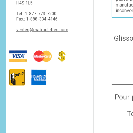
H4S 1L5
manufac
inconvén
Tél.: 1-877-773-7200
Fax.: 1-888-334-4146
ventes@matroulettes.com
Gliss
Pour 
T