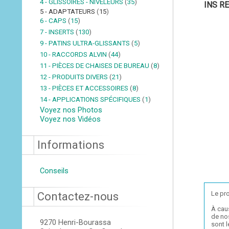
4 - GLISSOIRES - NIVELEURS
(
35
)
INS RE
5 - ADAPTATEURS
(
15
)
6 - CAPS
(
15
)
7 - INSERTS
(
130
)
9 - PATINS ULTRA-GLISSANTS
(
5
)
10 - RACCORDS ALVIN
(
44
)
11 - PIÈCES DE CHAISES DE BUREAU
(
8
)
12 - PRODUITS DIVERS
(
21
)
13 - PIÈCES ET ACCESSOIRES
(
8
)
14 - APPLICATIONS SPÉCIFIQUES
(
1
)
Voyez nos Photos
Voyez nos Vidéos
Informations
Conseils
Le pro
Contactez-nous
À cau
de nos
9270 Henri-Bourassa
sont 